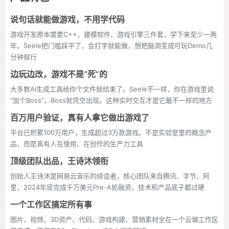
说句话就能做游戏，不用学代码
游戏开发原本需要C++、建模软件、游戏引擎三件套，学下来至少一两
年。Seele把门槛踩平了，会打字就能做，想把脑洞变成可玩Demo几
分钟就行
边玩边改，游戏不是“死”的
大多数AI生成工具给你个文件就结束了。Seele不一样，你在游戏里说
“加个Boss”，Boss就凭空出现。这种实时交互才是它最不一样的地方
百万用户验证，真有人拿它做出游戏了
平台已积累100万用户，生成超过3万款游戏。不是实验室里的概念产
品，而是真有人在使用、在创作的生产力工具
顶级团队出品，王诗沐领衔
创始人王诗沐是网易云音乐的缔造者，核心团队来自腾讯、字节、阿
里，2024年底完成千万美元Pre-A轮融资，技术和产品底子都过硬
一个工作区搞定所有事
图片、视频、3D资产、代码、游戏构建、营销素材全在一个云端工作区