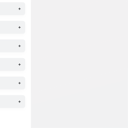
+
+
+
+
+
+