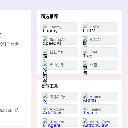
精选推荐
Loomy
LibTV
工
SpeedAI
即梦AI
带设计工作台
蛙蛙写作
Trae
火山引擎
豆包
类似工具
爱派AiPy
Atoms
ArkClaw
Teamo
xcel、结
01Agent
AstronClaw