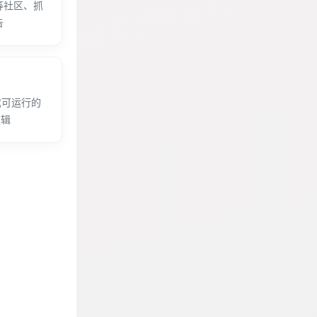
t等社区、抓
告
生成可运行的
逻辑