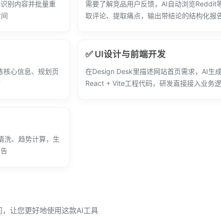
I识别内容并批量重
需要了解竞品用户反馈，AI自动浏览Reddi
时间
取评论、提取痛点，输出带结论的结构化报
✅ UI设计与前端开发
提炼核心信息、规划页
在Design Desk里描述网站首页需求，AI
T
React + Vite工程代码，研发直接接入业务
据清洗、趋势计算，生
报告
疑问，让您更好地使用这款AI工具