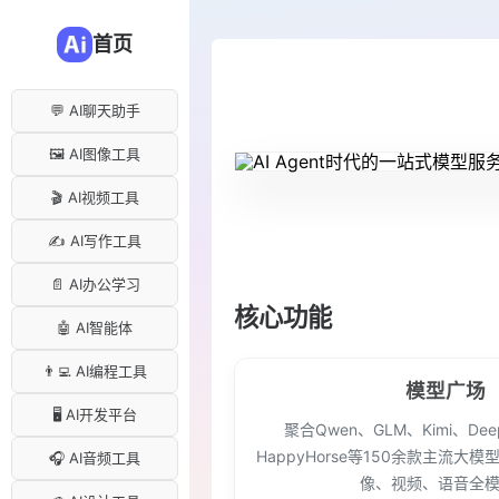
首页
💬 AI聊天助手
🖼️ AI图像工具
🎬 AI视频工具
✍️ AI写作工具
📄 AI办公学习
核心功能
🤖 AI智能体
👨‍💻 AI编程工具
模型广场
🖥️ AI开发平台
聚合Qwen、GLM、Kimi、Dee
HappyHorse等150余款主流大
🎧 AI音频工具
像、视频、语音全