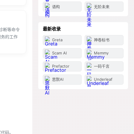
语构
无阶未来
最新收录
诊断等命令
服务的工作
Greta
神卷标书
Scam AI
Memmy
Prefactor
一码千言
思默AI
Underleaf
试代码。