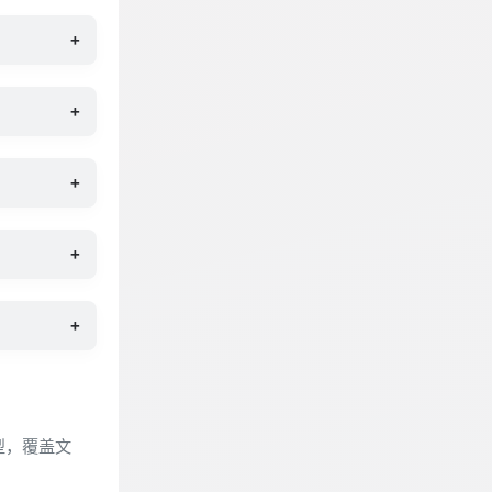
+
+
+
+
+
型，覆盖文