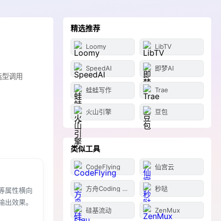
精选推荐
Loomy
LibTV
SpeedAI
即梦AI
主选型调用
蛙蛙写作
Trae
火山引擎
豆包
类似工具
CodeFlying
仙宫云
方舟Coding Plan
秒哒
等属性横向
输出效果。
硅基流动
ZenMux