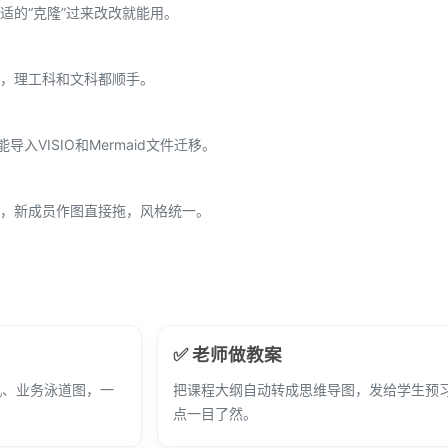
适的“克隆”过来改改就能用。
，理工科和文科都顺手。
能导入VISIO和Mermaid文件迁移。
，新成员作图直接拖，风格统一。
✅ 老师做教案
机、业务泳道图，一
把课程大纲自动转成思维导图，发给学生预
点一目了然。