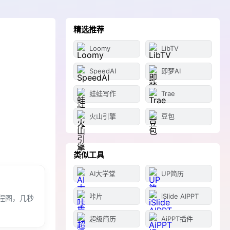
精选推荐
Loomy
LibTV
SpeedAI
即梦AI
蛙蛙写作
Trae
火山引擎
豆包
类似工具
AI大学堂
UP简历
咔片
iSlide AIPPT
程图，几秒
超级简历
AiPPT插件