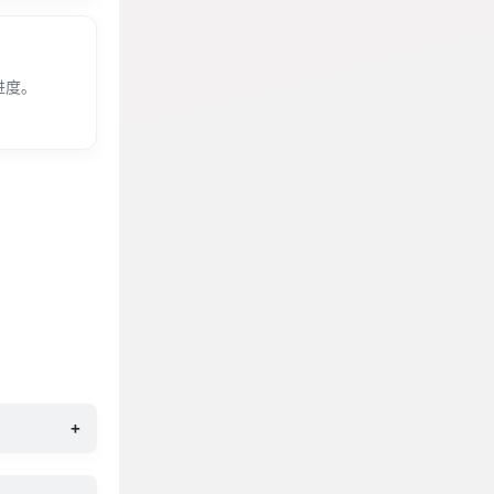
进度。
+