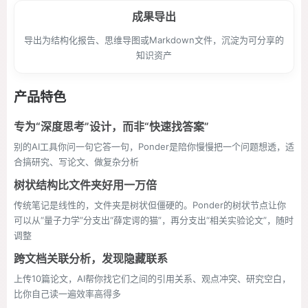
成果导出
导出为结构化报告、思维导图或Markdown文件，沉淀为可分享的
知识资产
产品特色
专为“深度思考”设计，而非“快速找答案”
别的AI工具你问一句它答一句，Ponder是陪你慢慢把一个问题想透，适
合搞研究、写论文、做复杂分析
树状结构比文件夹好用一万倍
传统笔记是线性的，文件夹是树状但僵硬的。Ponder的树状节点让你
可以从“量子力学”分支出“薛定谔的猫”，再分支出“相关实验论文”，随时
调整
跨文档关联分析，发现隐藏联系
上传10篇论文，AI帮你找它们之间的引用关系、观点冲突、研究空白，
比你自己读一遍效率高得多