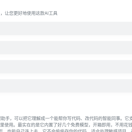
疑问，让您更好地使用这款AI工具
？
I编程助手，可以把它理解成一个能帮你写代码、改代码的智能同事。它
辑器里使用。最实在的是它内置了好几个免费模型，开箱即用，不用花
的模型，也能自己连上去。它不会偷偷存你的代码，适合处理敏感项目。