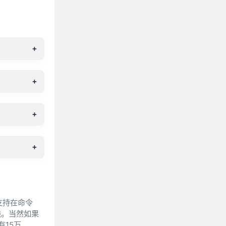
+
+
+
+
支持在命令
钱。当然如果
有15万