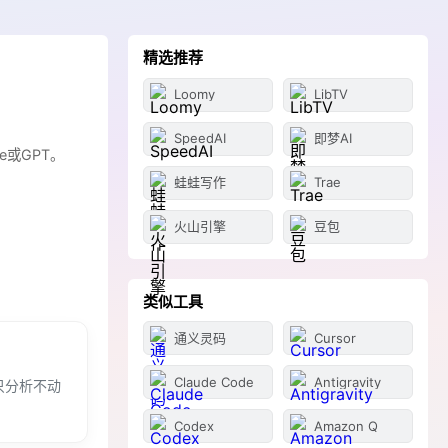
精选推荐
Loomy
LibTV
SpeedAI
即梦AI
e或GPT。
蛙蛙写作
Trae
火山引擎
豆包
类似工具
通义灵码
Cursor
Claude Code
Antigravity
式只分析不动
Codex
Amazon Q