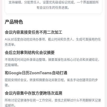
支持编辑、分配责任人、设置优先级或标记完成，一个界面跟踪所
有会议衍生的任务进展。
产品特色
会议内容直接变任务不用二次加工
AI从对话里自动挖出待办事项、截止时间和负责人，生成可直接用的任
务清单。
会后立刻拿到结构化会议摘要
不用再花时间边听录音边整理，摘要直接包含核心讨论点和关键结论，
还能编辑。
和Google日历ZoomTeams自动打通
提前安排好会议，转录和摘要自动关联日程，省去手动创建项目的步
骤。
会议内容集中存放方便跨场次追溯
所有讨论记录储存在统一工作空间，查找之前聊过什么不用翻聊天记录
或邮件。