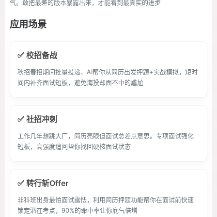
气。敢把最差的版本暴露出来，才能看到最真实的进步
应用场景
✅ 校招备战
秋招春招期间批量投递，AI帮你从简历出发押题+实战模拟，短时
间内补齐面试短板，避免海投却面不中的尴尬
✅ 社招冲刺
工作几年想跳大厂，简历亮眼但面试总差点意思。专项面试强化
短板，高强度追问帮你找回硬核面试状态
✅ 转行斩Offer
非科班出身最怕面试露怯，利用简历押题功能帮你在面试前快速
锁定潜在考点，90%的命中率让你底气倍增