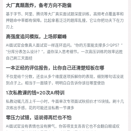
大厂真题轰炸，备考方向不跑偏
基于字节、阿里、腾讯等大厂真实面试题深度训练，高频考点覆盖率和
押题命中率都有保障。比起拿着泛泛的题库乱撞，它让你把功夫下在刀
刃上
高强度追问模拟，上场即巅峰
AI面试官会像真人面试官一样连环追问。“你的方案能支撑多少QPS？”
“分库分表怎么设计？”，逼你深入思考细节。一次高压训练的效率远胜
自己刷三天面经
一本正经的评估报告，比你自己还清楚短板在哪
不仅是给个分数，还会从多个维度逐项拆解你的表现，细到哪句话没说
到点子上。相当于一面镜子，明明白白告诉你该往哪里使劲
1次私教课的钱≈20次AI特训
私教动辄几百上千一小时，牛面单次专项面试秋招价才15块钱。刷十几
次练出手感，花的可能还没私教一节课多
零压力试错，话说得再烂也不怕
AI面试官没有表情也没有脾气，你答得支支吾吾它也不会翻白眼或叹