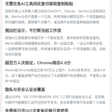
无需在各AI工具间反复切换和复制粘贴
目前市面上大多数人都分别在ChatGPT、Claude、Gemini之间来回切
换。Merlin让你只需要一个订阅，所有顶级AI模型在同一个浏览器侧边
栏内随时调用，想用哪个点哪个，省去跨平台到处复制粘贴的麻烦
侧边栏设计，不打断当前工作流
其他AI工具需要你单独打开一个新标签页，离开原来的页面去提问。
Merlin直接以快捷键唤出侧边栏，你一边读文章、一边让AI帮你总结、
一边把结果写进文档里，所有操作都发生在同一个浏览器窗口里，没有
任何打断感
超百万人次验证，Chrome商店4.8分
Merlin在Chrome商店已有100万以上用户，8,800多条评分，综合4.8
分。这个量级说明产品已经经过了大规模用户的长期检验，不是刚上线
的“半成品”
隐私与安全认证全覆盖
通过GDPR、ISO 27001和AICPA SOC 2三项行业级安全认证，在同类
AI插件中能做到三证齐全的并不多见。安全政策写明不会出售个人信息
免费版日活102次查询足够日常使用