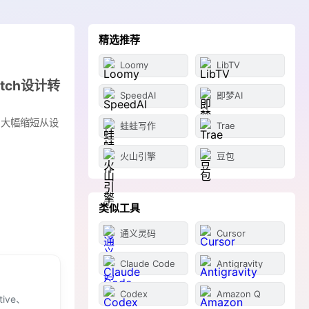
精选推荐
Loomy
LibTV
etch设计转
SpeedAI
即梦AI
，大幅缩短从设
蛙蛙写作
Trae
火山引擎
豆包
类似工具
通义灵码
Cursor
Claude Code
Antigravity
Codex
Amazon Q
tive、