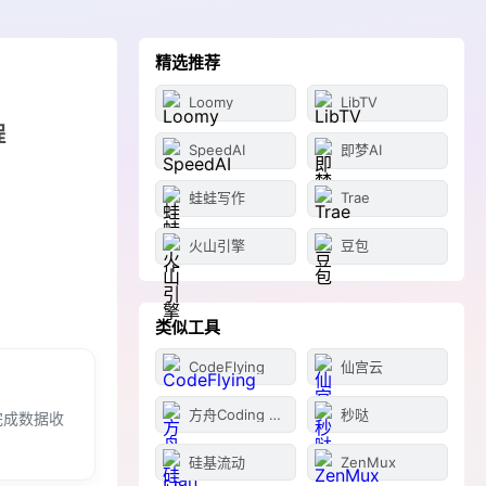
精选推荐
Loomy
LibTV
程
SpeedAI
即梦AI
蛙蛙写作
Trae
火山引擎
豆包
类似工具
CodeFlying
仙宫云
方舟Coding Plan
秒哒
完成数据收
硅基流动
ZenMux