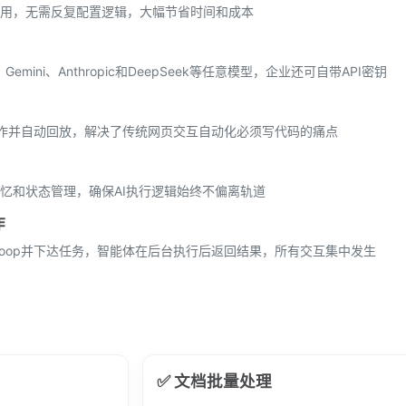
用，无需反复配置逻辑，大幅节省时间和成本
emini、Anthropic和DeepSeek等任意模型，企业还可自带API密钥
的操作并自动回放，解决了传统网页交互自动化必须写代码的痛点
忆和状态管理，确保AI执行逻辑始终不偏离轨道
作
umloop并下达任务，智能体在后台执行后返回结果，所有交互集中发生
✅ 文档批量处理