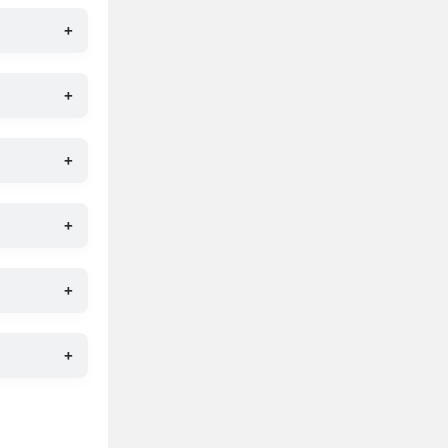
+
+
+
+
+
+