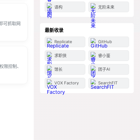
语构
无阶未来
即可抓取网
最新收录
Replicate
GitHub
求职侠
睿小鉴
角色权限控制、
馆长
团子AI
VOX Factory
SearchFIT