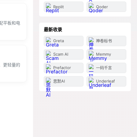
Replit
Qoder
配平板和电
最新收录
Greta
神卷标书
Scam AI
Memmy
、更轻量的
Prefactor
一码千言
思默AI
Underleaf