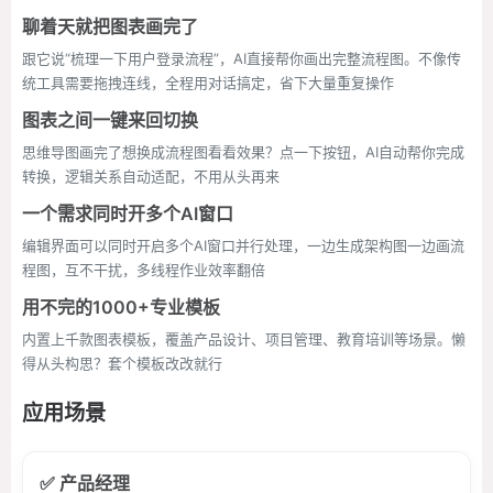
聊着天就把图表画完了
跟它说“梳理一下用户登录流程”，AI直接帮你画出完整流程图。不像传
统工具需要拖拽连线，全程用对话搞定，省下大量重复操作
图表之间一键来回切换
思维导图画完了想换成流程图看看效果？点一下按钮，AI自动帮你完成
转换，逻辑关系自动适配，不用从头再来
一个需求同时开多个AI窗口
编辑界面可以同时开启多个AI窗口并行处理，一边生成架构图一边画流
程图，互不干扰，多线程作业效率翻倍
用不完的1000+专业模板
内置上千款图表模板，覆盖产品设计、项目管理、教育培训等场景。懒
得从头构思？套个模板改改就行
应用场景
✅ 产品经理