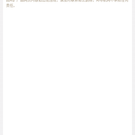
图AI】产品网页内容如出现违规，请及时联系站长删除，AI导航网不承担任何
责任。