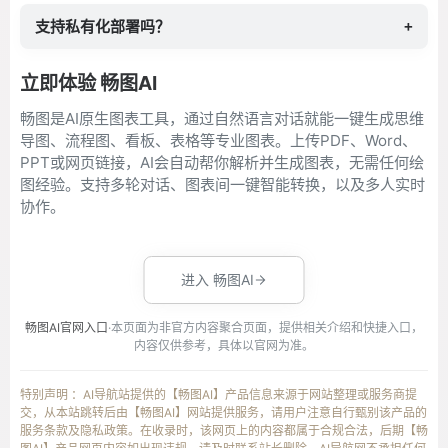
支持私有化部署吗？
+
立即体验 畅图AI
畅图是AI原生图表工具，通过自然语言对话就能一键生成思维
导图、流程图、看板、表格等专业图表。上传PDF、Word、
PPT或网页链接，AI会自动帮你解析并生成图表，无需任何绘
图经验。支持多轮对话、图表间一键智能转换，以及多人实时
协作。
进入 畅图AI
畅图AI官网入口
·本页面为非官方内容聚合页面，提供相关介绍和快捷入口，
内容仅供参考，具体以官网为准。
特别声明 ：AI导航站提供的【畅图AI】产品信息来源于网站整理或服务商提
交，从本站跳转后由【畅图AI】网站提供服务，请用户注意自行甄别该产品的
服务条款及隐私政策。在收录时，该网页上的内容都属于合规合法，后期【畅