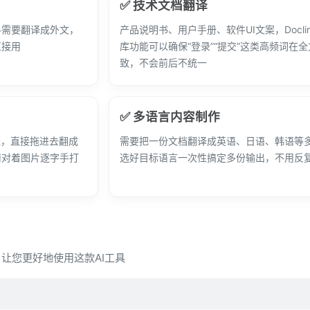
✅ 技术文档翻译
料需要翻译成外文，
产品说明书、用户手册、软件UI文案，Docli
直接用
库功能可以确保“登录”“提交”这类高频词在
致，不会前后不统一
✅ 多语言内容制作
表，直接拖进去翻成
需要把一份文档翻译成英语、日语、韩语等
用对着图片逐字手打
选好目标语言一次性搞定多份输出，不用反
问，让您更好地使用这款AI工具