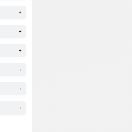
+
+
+
+
+
+