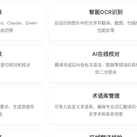
换
智能OCR识别
ni、Claude、Qwen
自动识别图片中的文字并翻译，截图、扫描
自由切换
也能处理
读
AI在线校对
便逐句核对和校对
翻译完成后AI会标注语法、数据等错误的具
你二次把关
术语库管理
文要点、生成思维导
可导入自定义术语表，确保专业词汇翻译的
息
合学术和商务场景