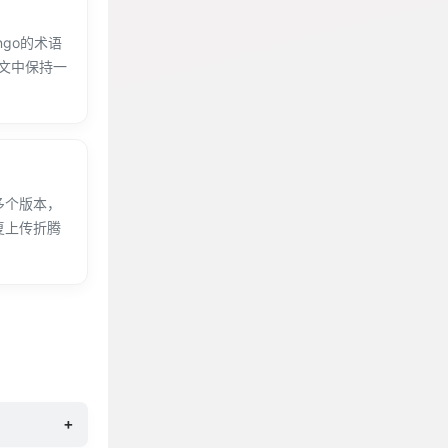
ngo的术语
全文中保持一
多个版本，
复上传折腾
+