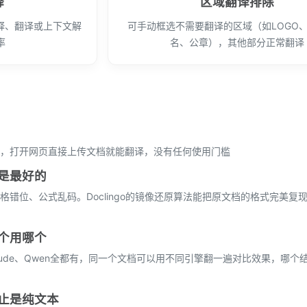
释
区域翻译排除
释、翻译或上下文解
可手动框选不需要翻译的区域（如LOGO
率
名、公章），其他部分正常翻译
，打开网页直接上传文档就能翻译，没有任何使用门槛
是最好的
错位、公式乱码。Doclingo的镜像还原算法能把原文档的格式完美复
个用哪个
ini、Claude、Qwen全都有，同一个文档可以用不同引擎翻一遍对比效果，哪
止是纯文本