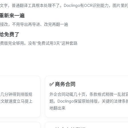
文字，普通翻译工具根本处理不了。Doclingo有OCR识别能力，图片里
重新来一遍
接改，不用导出再导进、改完再翻一遍
给免费了
费版完全够用。没有“免费试用3天”这种套路
✅ 商务合同
后几分钟得到排版规
外企合同动辄几十页，条款格式稍微一乱就
读文献速度立马提上
题。Doclingo保留原始排版，关键的法律
地翻出来