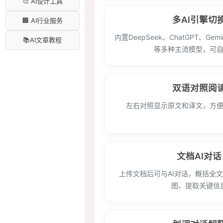
🎨 AI设计工具
多AI引擎切
🏢 AI行业服务
内置DeepSeek、ChatGPT、Gemi
📚AI文章教程
等多种主流模型，可
双语对照阅
左右对照显示原文和译文，方
文档AI对话
上传文档后可与AI对话，概括全
图、提取关键信