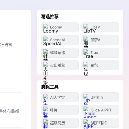
精选推荐
Loomy
LibTV
SpeedAI
即梦AI
0+语言
蛙蛙写作
Trae
火山引擎
豆包
类似工具
AI大学堂
UP简历
咔片
iSlide AIPPT
整体布局都
超级简历
AiPPT插件