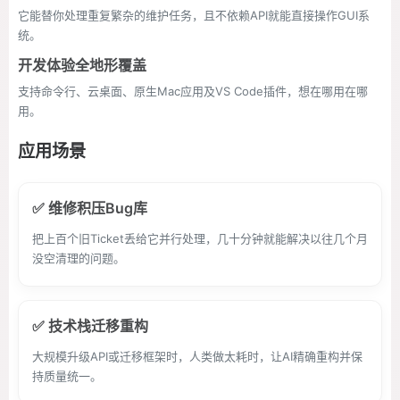
它能替你处理重复繁杂的维护任务，且不依赖API就能直接操作GUI系
统。
开发体验全地形覆盖
支持命令行、云桌面、原生Mac应用及VS Code插件，想在哪用在哪
用。
应用场景
✅ 维修积压Bug库
把上百个旧Ticket丢给它并行处理，几十分钟就能解决以往几个月
没空清理的问题。
✅ 技术栈迁移重构
大规模升级API或迁移框架时，人类做太耗时，让AI精确重构并保
持质量统一。