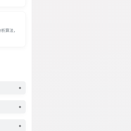
分析算法，
+
+
+