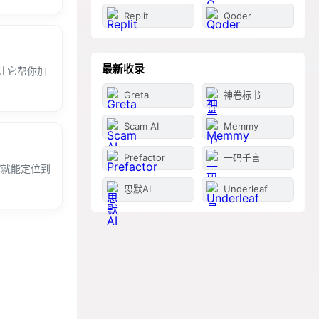
Replit
Qoder
最新收录
让它帮你加
Greta
神卷标书
Scam AI
Memmy
Prefactor
一码千言
”就能定位到
思默AI
Underleaf