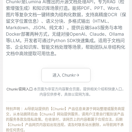
Chunkr是Lumina AI推出的开源文档处理API，专为RAG（检
索增强生成）和知识库场景打造。能将PDF、PPT、Word、
图片等复杂文档一键转换为结构化数据，支持高精度OCR（保
留文字位置信息）、语义分块、多格式输出（HTML、
Markdown、JSON、纯文本）。提供云端SaaS服务与本地
Docker部署两种方式，无缝对接OpenAI、Claude、Ollama
等LLM。开发者可通过Python SDK快速集成。适用于文档问
答、企业知识库、智能文档处理等场景，帮助团队从非结构化
文档中高效提取可用信息。
进入 Chunkr
Chunkr官网入口
·本页面为非官方内容聚合页面，提供相关介绍和快捷入口，
内容仅供参考，具体以官网为准。
特别声明 ：AI导航站提供的【Chunkr】产品信息来源于网站整理或服务商提
交，从本站跳转后由【Chunkr】网站提供服务，请用户注意自行甄别该产品
的服务条款及隐私政策。在收录时，该网页上的内容都属于合规合法，后期
【Chunkr】产品网页内容如出现违规，请及时联系站长删除，AI导航网不承
担任何责任。