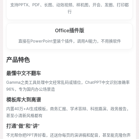
支持PPTX、PDF、长图、动效视频、样机图，开会、发圈、打印都
行
Office插件版
直接在PowerPoint里装个插件，调用AI能力，不用换软件
产品特色
最懂中文不翻车
Gamma之类工具处理中文经常乱码或错位，ChatPPT中文识别准确率
96%，专为国内办公场景造
模板库大到离谱
内置40万+AI生成模板，商务汇报、学术答辩、科技路演、政务报告，
甚至小清新风格都有
打通“做”和“讲”
不光帮你把PPT弄好看，还送你每页的演讲稿和配音，甚至能克隆你声