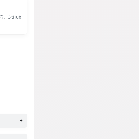
境，GitHub
+