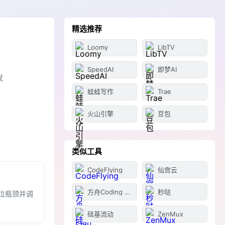
精选推荐
Loomy
LibTV
SpeedAI
即梦AI
发
蛙蛙写作
Trae
火山引擎
豆包
类似工具
CodeFlying
仙宫云
方舟Coding Plan
秒哒
位瓶颈并调
硅基流动
ZenMux