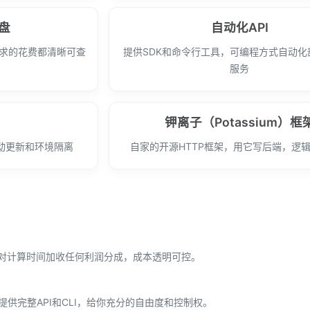
盘
自动化API
请求的花费都清晰可查
提供SDK和命令行工具，可编程方式自动化
服务
成
钾离子（Potassium）框
动更新和环境隔离
自家的开源HTTP框架，用它写后端，逻
不对计算时间加收任何利润分成，成本透明可控。
。提供完整API和CLI，给你充分的自由度和控制权。