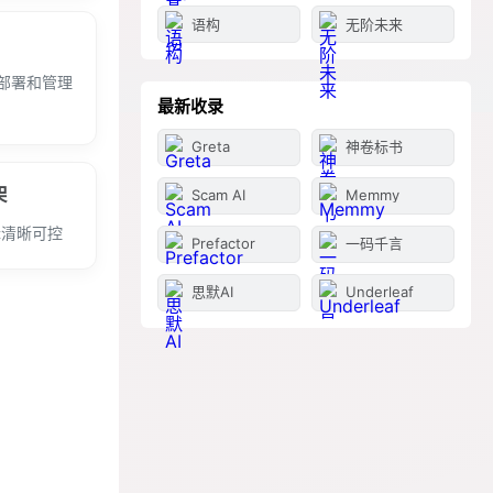
语构
无阶未来
部署和管理
最新收录
Greta
神卷标书
架
Scam AI
Memmy
辑清晰可控
Prefactor
一码千言
思默AI
Underleaf