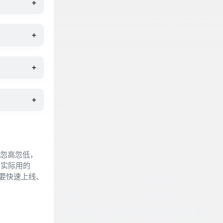
+
+
+
+
量忽高忽低，
为实际用的
需要快速上线、