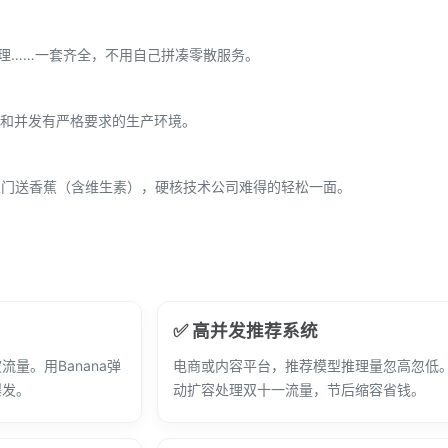
管理……一套齐全，不用自己拼凑零散服务。
和并发有严格要求的生产环境。
上门送香蕉（含维生素），硬核技术公司难得的轻松一面。
✅ 高并发推荐系统
量。用Banana弹
电商或内容平台，推荐模型推理量忽高忽低。B
爆发。
动扩容处理双十一流量，节后缩容省钱。