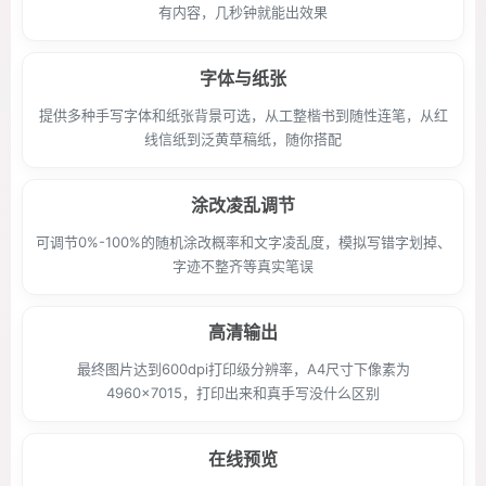
有内容，几秒钟就能出效果
字体与纸张
提供多种手写字体和纸张背景可选，从工整楷书到随性连笔，从红
线信纸到泛黄草稿纸，随你搭配
涂改凌乱调节
可调节0%-100%的随机涂改概率和文字凌乱度，模拟写错字划掉、
字迹不整齐等真实笔误
高清输出
最终图片达到600dpi打印级分辨率，A4尺寸下像素为
4960×7015，打印出来和真手写没什么区别
在线预览