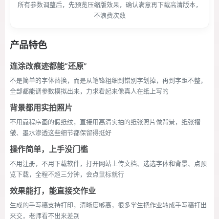
所有参数调整后，先预览压缩版效果，确认满意再下载高清版本，
不浪费次数
产品特色
连涂改痕迹都能“还原”
不是简单的字体替换，而是从笔锋粗细到错别字划掉，再到字距不整，
全部都能调参数模拟出来，力求看起来像真人在纸上写的
背景都用实拍照片
不用靠程序画的假纸纹，直接用高清实拍的纸张照片做背景，纸张褶
皱、墨水渗透这些细节都保留得挺好
操作简单，上手没门槛
不用注册，不用下载软件，打开网站上传文档、选选字体和背景、点预
览下载，全程不超三分钟，会点鼠标就行
效果能打，能直接交作业
生成的手写稿支持打印，清晰度够高，很多学生把作业转成手写稿打出
来交，老师看不出来差别