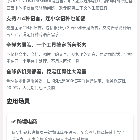
Qwen3.5-LiveTranslate模型首次引入视觉理解能力，翻译时可以结合
画面中的场景信息辅助判断，避免脱离上下文的生硬直译
支持214种语言，连小众语种也能翻
覆盖全球214种语言，包括很多小众语种和长尾语言，支持任意两种语
言互译，满足各种跨语言需求
全模态覆盖，一个工具搞定所有形态
不仅翻文字，文档、图片里的文字、视频里的语音、面对面说话，全都
能在同一个平台上处理，不用来回切工具
全球多机房部署，稳定扛得住大流量
全球多地部署服务器，日均处理5000亿字符翻译请求，服务稳定性
99.9%，大促期间也不会崩
应用场景
✅ 跨境电商
商品标题和详情页一键翻译成多语言，配合图片翻译快速上架全
球站点，买家咨询的聊天内容也能实时翻译