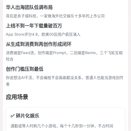
华人出海团队低调布局
背后是赤子城科技，一家做海外社交娱乐十多年的上市公司
上线不到一年下载量破百万
App Store评分4.8，欧美00后用户疯狂涌入
从生成到消费到再创作形成闭环
消费端是Feed流，创作端是Prompt，二创端是Remix，三个飞轮互相
咬合
创作门槛压到最低
你说想法AI干活，不会编程不会画画都没关系，普通人也能当游戏创作
者
应用场景
✅ 碎片化娱乐
通勤或等人时刷几个小游戏，每个十几秒到一分钟，不占时间