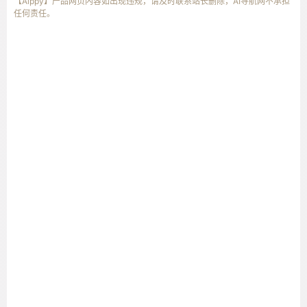
【Aippy】产品网页内容如出现违规，请及时联系站长删除，AI导航网不承担
任何责任。